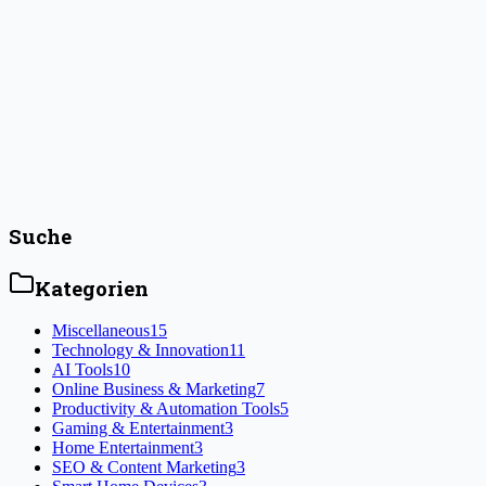
Greg Parnett
4. November 2024
Webhosting mit Hostinger: Zuverlässiges und 
Entdecken Sie zuverlässiges und kosteneffizientes Webhosting mit H
Jahrestarifen ist Hostinger perfekt geeignet, um eine starke Online-P
#
24/7 customer support
#
affordable hosting plans
Artikel lesen
Suche
Kategorien
Miscellaneous
15
Technology & Innovation
11
AI Tools
10
Online Business & Marketing
7
Productivity & Automation Tools
5
Gaming & Entertainment
3
Home Entertainment
3
SEO & Content Marketing
3