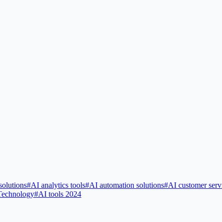
solutions
#
AI analytics tools
#
AI automation solutions
#
AI customer serv
Technology
#
AI tools 2024