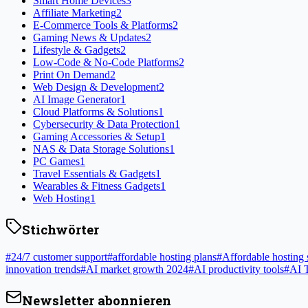
Smart Home Devices
3
Affiliate Marketing
2
E-Commerce Tools & Platforms
2
Gaming News & Updates
2
Lifestyle & Gadgets
2
Low-Code & No-Code Platforms
2
Print On Demand
2
Web Design & Development
2
AI Image Generator
1
Cloud Platforms & Solutions
1
Cybersecurity & Data Protection
1
Gaming Accessories & Setup
1
NAS & Data Storage Solutions
1
PC Games
1
Travel Essentials & Gadgets
1
Wearables & Fitness Gadgets
1
Web Hosting
1
Stichwörter
#
24/7 customer support
#
affordable hosting plans
#
Affordable hosting 
innovation trends
#
AI market growth 2024
#
AI productivity tools
#
AI 
Newsletter abonnieren