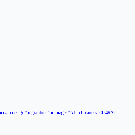
ice
#
ai design
#
ai graphics
#
ai images
#
AI in business 2024
#
AI