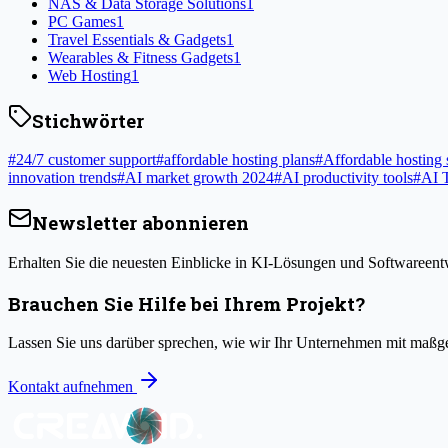
NAS & Data Storage Solutions
1
PC Games
1
Travel Essentials & Gadgets
1
Wearables & Fitness Gadgets
1
Web Hosting
1
Stichwörter
#
24/7 customer support
#
affordable hosting plans
#
Affordable hosting 
innovation trends
#
AI market growth 2024
#
AI productivity tools
#
AI 
Newsletter abonnieren
Erhalten Sie die neuesten Einblicke in KI-Lösungen und Softwareentw
Brauchen Sie Hilfe bei Ihrem Projekt?
Lassen Sie uns darüber sprechen, wie wir Ihr Unternehmen mit maß
Kontakt aufnehmen