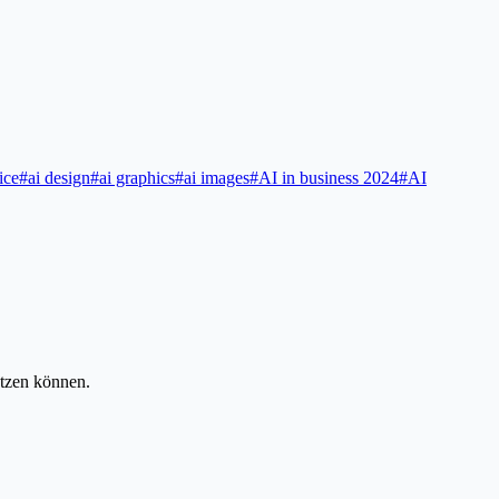
ice
#
ai design
#
ai graphics
#
ai images
#
AI in business 2024
#
AI
tzen können.