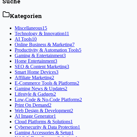
Suche
Kategorien
Miscellaneous
15
Technology & Innovation
11
AI Tools
10
Online Business & Marketing
7
Productivity & Automation Tools
5
Gaming & Entertainment
3
Home Entertainment
3
SEO & Content Marketing
3
Smart Home Devices
3
Affiliate Marketing
2
E-Commerce Tools & Platforms
2
Gaming News & Updates
2
Lifestyle & Gadgets
2
Low-Code & No-Code Platforms
2
Print On Demand
2
Web Design & Development
2
AI Image Generator
1
Cloud Platforms & Solutions
1
Cybersecurity & Data Protection
1
Gaming Accessories & Setup
1