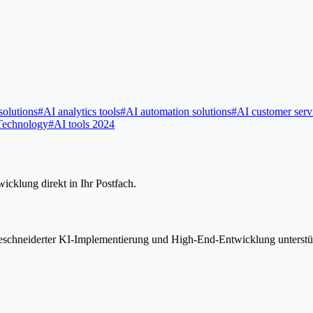
solutions
#
AI analytics tools
#
AI automation solutions
#
AI customer serv
Technology
#
AI tools 2024
icklung direkt in Ihr Postfach.
geschneiderter KI-Implementierung und High-End-Entwicklung unterstü