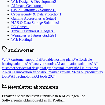
Web Design & Development
2
AI Image Generator
1
Cloud Platforms & Solutions
1
Cybersecurity & Data Protection
1
Gaming Accessories & Setup
1
NAS & Data Storage Solutions
1
PC Games
1
Travel Essentials & Gadgets
1
Wearables & Fitness Gadgets
1
Web Hosting
1
Stichwörter
#
24/7 customer support
#
affordable hosting plans
#
Affordable
hosting solutions
#
AI analytics tools
#
AI automation solutions
#
AI
customer service
#
ai design
#
ai graphics
#
ai images
#
AI in business
2024
#
AI innovation trends
#
AI market growth 2024
#
AI productivity
tools
#
AI Technology
#
AI tools 2024
Newsletter abonnieren
Erhalten Sie die neuesten Einblicke in KI-Lösungen und
Softwareentwicklung direkt in Ihr Postfach.