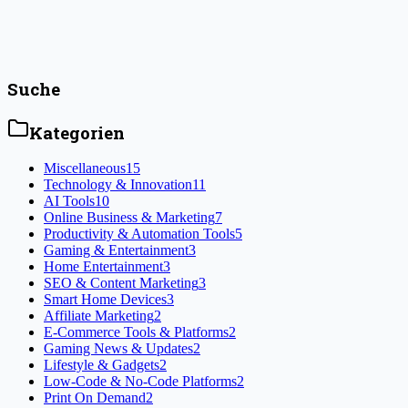
zunehmende Komplexität von Softwareprojekten, die Nachfrage
nach spezialisierten IT-Kompetenzen und der zunehmend globale
[&hellip;]
Artikel lesen
Suche
Kategorien
Miscellaneous
15
Technology & Innovation
11
AI Tools
10
Online Business & Marketing
7
Productivity & Automation Tools
5
Gaming & Entertainment
3
Home Entertainment
3
SEO & Content Marketing
3
Smart Home Devices
3
Affiliate Marketing
2
E-Commerce Tools & Platforms
2
Gaming News & Updates
2
Lifestyle & Gadgets
2
Low-Code & No-Code Platforms
2
Print On Demand
2