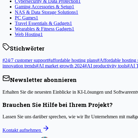
Cybersecurity & Data Protection
1
Gaming Accessories & Setup
1
NAS & Data Storage Solutions
1
PC Games
1
Travel Essentials & Gadgets
1
Wearables & Fitness Gadgets
1
Web Hosting
1
Stichwörter
#
24/7 customer support
#
affordable hosting plans
#
Affordable hosting 
innovation trends
#
AI market growth 2024
#
AI productivity tools
#
AI 
Newsletter abonnieren
Erhalten Sie die neuesten Einblicke in KI-Lösungen und Softwareentw
Brauchen Sie Hilfe bei Ihrem Projekt?
Lassen Sie uns darüber sprechen, wie wir Ihr Unternehmen mit maß
Kontakt aufnehmen