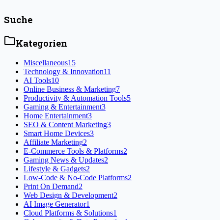
#
24/7 customer support
#
affordable hosting plans
Artikel lesen
Suche
Kategorien
Miscellaneous
15
Technology & Innovation
11
AI Tools
10
Online Business & Marketing
7
Productivity & Automation Tools
5
Gaming & Entertainment
3
Home Entertainment
3
SEO & Content Marketing
3
Smart Home Devices
3
Affiliate Marketing
2
E-Commerce Tools & Platforms
2
Gaming News & Updates
2
Lifestyle & Gadgets
2
Low-Code & No-Code Platforms
2
Print On Demand
2
Web Design & Development
2
AI Image Generator
1
Cloud Platforms & Solutions
1