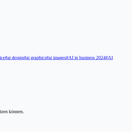
ice
#
ai design
#
ai graphics
#
ai images
#
AI in business 2024
#
AI
tzen können.