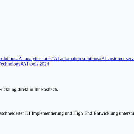
solutions
#
AI analytics tools
#
AI automation solutions
#
AI customer serv
Technology
#
AI tools 2024
icklung direkt in Ihr Postfach.
geschneiderter KI-Implementierung und High-End-Entwicklung unterstü